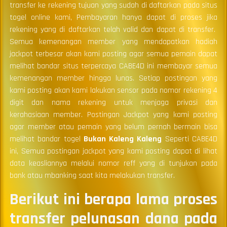
transfer ke rekening tujuan yang sudah di daftarkan pada situs
togel online kami, Pembayaran hanya dapat di proses jika
rekening yang di daftarkan telah valid dan dapat di transfer.
Semua kemenangan member yang mendapatkan hadiah
jackpot terbesar akan kami posting agar semua pemain dapat
melihat bandar situs terpercaya CABE4D ini membayar semua
kemenangan member hingga lunas. Setiap postingan yang
kami posting akan kami lakukan sensor pada nomor rekening 4
digit dan nama rekening untuk menjaga privasi dan
kerahasiaan member. Postingan Jackpot yang kami posting
agar member atau pemain yang belum pernah bermain bisa
melihat bandar togel
Bukan Kaleng Kaleng
Seperti CABE4D
ini, Semua postingan jackpot yang kami posting dapat di lihat
data keasliannya melalui nomor reff yang di tunjukan pada
bank atau mbanking saat kita melakukan transfer.
Berikut ini berapa lama proses
transfer pelunasan dana pada