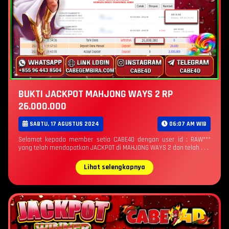
BUKTI JACKPOT MAHJONG WAYS 2 RP
26.000.000
SABTU, 17 AGUSTUS 2024
06:07 AM WIB
Selamat kepada member setia CABE4D dengan user id : RAW***
yang telah mendapatkan JACKPOT di MAHJONG WAYS 2 dan telah . . .
Lihat selengkapnya