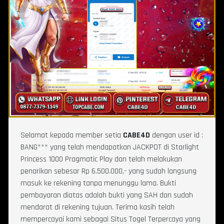
Selamat kepada member setia
CABE4D
dengan user id :
BANG*** yang telah mendapatkan JACKPOT di Starlight
Princess 1000 Pragmatic Play dan telah melakukan
penarikan sebesar Rp 6.500.000,- yang sudah langsung
masuk ke rekening tanpa menunggu lama. Bukti
pembayaran diatas adalah bukti yang SAH dan sudah
mendarat di rekening tujuan. Terima kasih telah
mempercayai kami sebagai Situs Togel Terpercaya yang