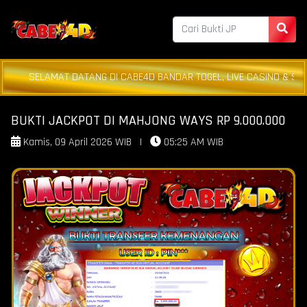
AMAT DATANG DI CABE4D BANDAR TOGEL, LIVE CASINO & SLOT TERBAIK
BUKTI JACKPOT DI MAHJONG WAYS RP 9.000.000
Kamis, 09 April 2026 WIB
|
05:25 AM WIB