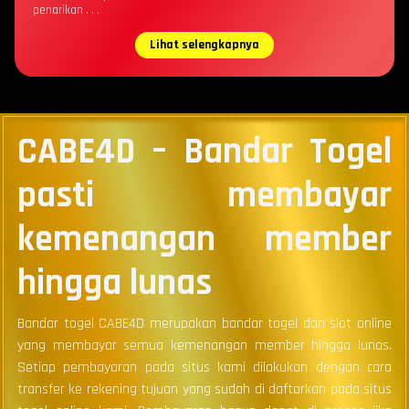
penarikan . . .
Lihat selengkapnya
CABE4D – Bandar Togel
pasti membayar
kemenangan member
hingga lunas
Bandar togel CABE4D merupakan bandar togel dan slot online
yang membayar semua kemenangan member hingga lunas.
Setiap pembayaran pada situs kami dilakukan dengan cara
transfer ke rekening tujuan yang sudah di daftarkan pada situs