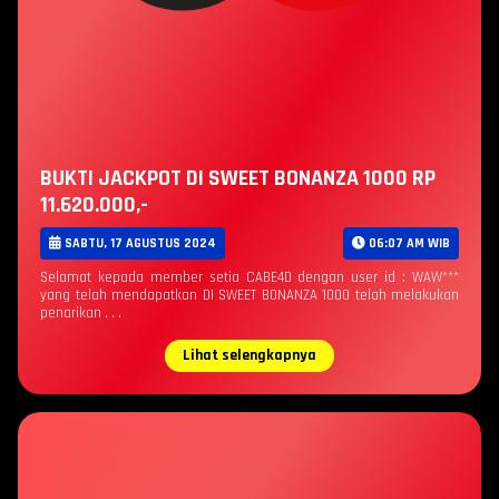
BUKTI JACKPOT DI SWEET BONANZA 1000 RP
11.620.000,-
SABTU, 17 AGUSTUS 2024
06:07 AM WIB
Selamat kepada member setia CABE4D dengan user id : WAW***
yang telah mendapatkan DI SWEET BONANZA 1000 telah melakukan
penarikan . . .
Lihat selengkapnya