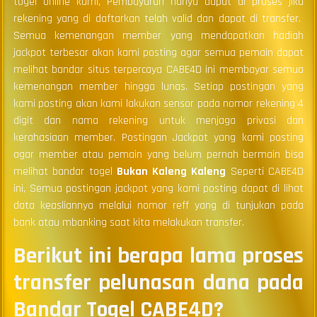
togel online kami, Pembayaran hanya dapat di proses jika
rekening yang di daftarkan telah valid dan dapat di transfer.
Semua kemenangan member yang mendapatkan hadiah
jackpot terbesar akan kami posting agar semua pemain dapat
melihat bandar situs terpercaya CABE4D ini membayar semua
kemenangan member hingga lunas. Setiap postingan yang
kami posting akan kami lakukan sensor pada nomor rekening 4
digit dan nama rekening untuk menjaga privasi dan
kerahasiaan member. Postingan Jackpot yang kami posting
agar member atau pemain yang belum pernah bermain bisa
melihat bandar togel
Bukan Kaleng Kaleng
Seperti CABE4D
ini, Semua postingan jackpot yang kami posting dapat di lihat
data keasliannya melalui nomor reff yang di tunjukan pada
bank atau mbanking saat kita melakukan transfer.
Berikut ini berapa lama proses
transfer pelunasan dana pada
Bandar Togel CABE4D?