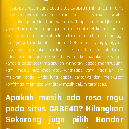
Proses pelunasan dana pada situs CABE4D minimal paling lama
memakan waktu minimal kurang dari 3 – 5 menit setelah
melakukan pengisian from withdraw, Tanpa terkecuali jika bank
yang ditunju memiliki gangguan pada saat melakukan transfer
kami akan memakan waktu lebih lama karena harus menunggu
bank yang tunju kembali normal. Setiap bank yang gangguan
akan di beritahukan melalui memo atau melihat lampu
indikator pada bank menyala berwarna kuning. Jika mengalami
kendala pada saat melakukan withdraw dapat menghubungi
kami melalui live chat atau whatsapp yang hadir 24 jam
melayani anda, Anda juga dapat bertanya dan melakukan
konfrimasi mengapa withdraw masih belum terproses.
Apakah masih ada rasa ragu
pada situs CABE4D? Hilangkan
Sekarang juga pilih Bandar