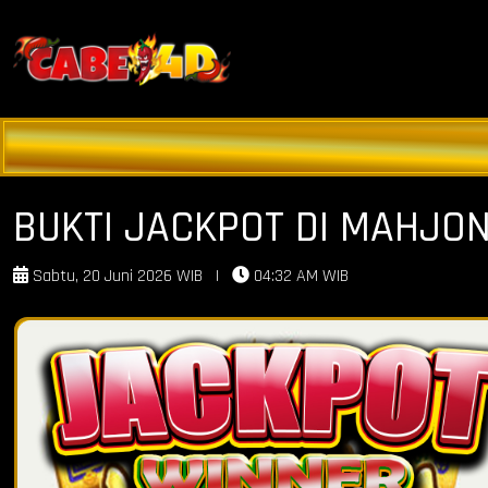
BUKTI JACKPOT DI MAHJON
Sabtu, 20 Juni 2026 WIB
|
04:32 AM WIB