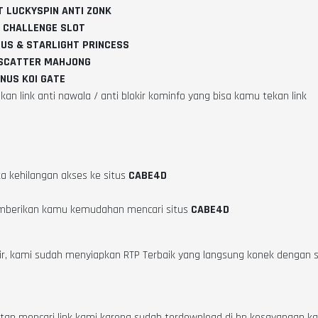
T LUCKYSPIN ANTI ZONK
 CHALLENGE SLOT
EUS & STARLIGHT PRINCESS
SCATTER MAHJONG
NUS KOI GATE
 link anti nawala / anti blokir kominfo yang bisa kamu tekan link
ka kehilangan akses ke situs
CABE4D
emberikan kamu kemudahan mencari situs
CABE4D
ir, kami sudah menyiapkan RTP Terbaik yang langsung konek dengan s
itan mencari link kami karena sudah terdownload di hp kesayangan 