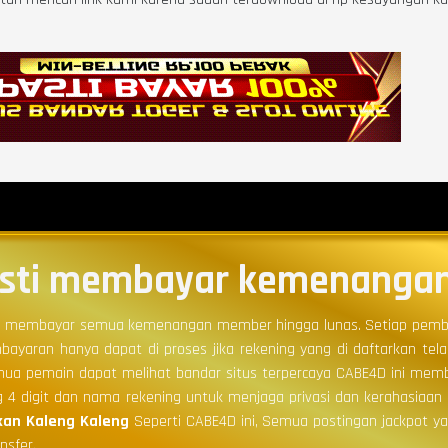
asti membayar kemenanga
ng membayar semua kemenangan member hingga lunas. Setiap pembaya
embayaran hanya dapat di proses jika rekening yang di daftarkan 
emua pemain dapat melihat bandar situs terpercaya CABE4D ini me
g 4 digit dan nama rekening untuk menjaga privasi dan kerahasiaa
kan Kaleng Kaleng
Seperti CABE4D ini, Semua postingan jackpot yan
nsfer.