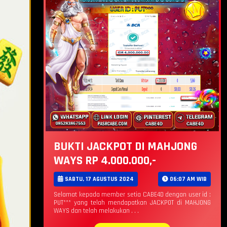
BUKTI JACKPOT DI MAHJONG
WAYS RP 4.000.000,-
SABTU, 17 AGUSTUS 2024
06:07 AM WIB
Selamat kepada member setia CABE4D dengan user id :
PUT*** yang telah mendapatkan JACKPOT di MAHJONG
WAYS dan telah melakukan . . .