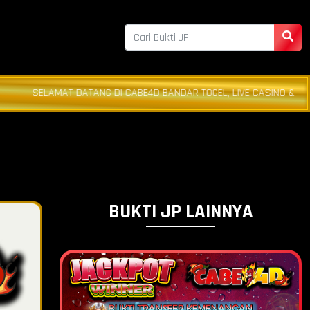
T DATANG DI CABE4D BANDAR TOGEL, LIVE CASINO & SLOT TERBAIK DA
BUKTI JP LAINNYA