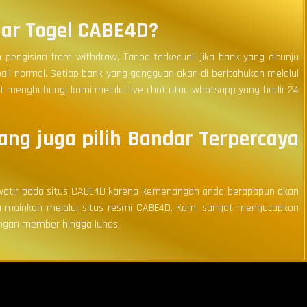
dar Togel CABE4D?
engisian from withdraw, Tanpa terkecuali jika bank yang ditunju
i normal. Setiap bank yang gangguan akan di beritahukan melalui
 menghubungi kami melalui live chat atau whatsapp yang hadir 24
ng juga pilih Bandar Terpercaya
hawatir pada situs CABE4D karena kemenangan anda berapapun akan
da mainkan melalui situs resmi CABE4D. Kami sangat mengucapkan
gan member hingga lunas.