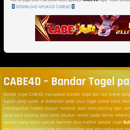
DOWNLOAD APLIKASI CABE4D
CABE4D – Bandar Togel p
Bandar togel CABE4D merupakan bandar togel dan slot online ya
tujuan yang sudah di daftarkan pada situs togel online kami, P
mendapatkan hadiah jackpot terbesar akan kami posting agar s
yang kami posting akan kami lakukan sensor pada nomor rekenin
pemain yang belum pernah bermain bisa melihat bandar togel
Bu
yang di tunjukan pada bank atau mbanking saat kita melakukan tra