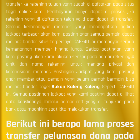
transfer ke rekening tujuan yang sudah di daftarkan pada situs
togel online kami, Pembayaran hanya dapat di proses jika
rekening yang di daftarkan telah valid dan dapat di transfer.
Semua kemenangan member yang mendapatkan hadiah
jackpot terbesar akan kami posting agar semua pemain dapat
melihat bandar situs terpercaya CABE4D ini membayar semua
kemenangan member hingga lunas. Setiap postingan yang
kami posting akan kami lakukan sensor pada nomor rekening 4
digit dan nama rekening untuk menjaga privasi dan
kerahasiaan member. Postingan Jackpot yang kami posting
agar member atau pemain yang belum pernah bermain bisa
melihat bandar togel
Bukan Kaleng Kaleng
Seperti CABE4D
ini, Semua postingan jackpot yang kami posting dapat di lihat
data keasliannya melalui nomor reff yang di tunjukan pada
bank atau mbanking saat kita melakukan transfer.
Berikut ini berapa lama proses
transfer pelunasan dana pada