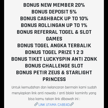
BONUS NEW MEMBER 20%
BONUS DEPOSIT 5%
BONUS CASHBACK UP TO 10%
BONUS ROLLINGAN UP TO 1%
BONUS REFERRAL TOGEL & SLOT
GAMES
BONUS TOGEL ANGKA TERBALIK
BONUS TOGEL PRIZE 1 2 3
BONUS TIKET LUCKYSPIN ANTI ZONK
BONUS CHALLENGE SLOT
BONUS PETIR ZEUS & STARLIGHT
PRINCESS
Untuk kemudahan dan kelancaran bermain kami sudah
menyiapkan link anti nawala / anti blokir kominfo yang
bisa kamu tekan link dibawah ini :
LINK UTAMA CABE4D