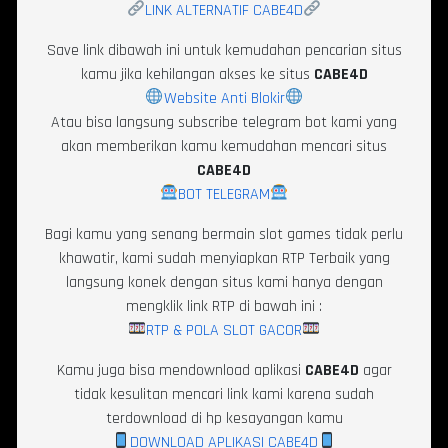
LINK ALTERNATIF CABE4D
Save link dibawah ini untuk kemudahan pencarian situs
kamu jika kehilangan akses ke situs
CABE4D
Website Anti Blokir
Atau bisa langsung subscribe telegram bot kami yang
akan memberikan kamu kemudahan mencari situs
CABE4D
BOT TELEGRAM
Bagi kamu yang senang bermain slot games tidak perlu
khawatir, kami sudah menyiapkan RTP Terbaik yang
langsung konek dengan situs kami hanya dengan
mengklik link RTP di bawah ini :
RTP & POLA SLOT GACOR
Kamu juga bisa mendownload aplikasi
CABE4D
agar
tidak kesulitan mencari link kami karena sudah
terdownload di hp kesayangan kamu
DOWNLOAD APLIKASI CABE4D