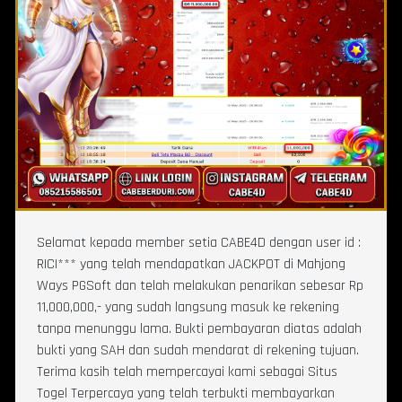
Selamat kepada member setia CABE4D dengan user id :
RICI*** yang telah mendapatkan JACKPOT di Mahjong
Ways PGSoft dan telah melakukan penarikan sebesar Rp
11,000,000,- yang sudah langsung masuk ke rekening
tanpa menunggu lama. Bukti pembayaran diatas adalah
bukti yang SAH dan sudah mendarat di rekening tujuan.
Terima kasih telah mempercayai kami sebagai Situs
Togel Terpercaya yang telah terbukti membayarkan