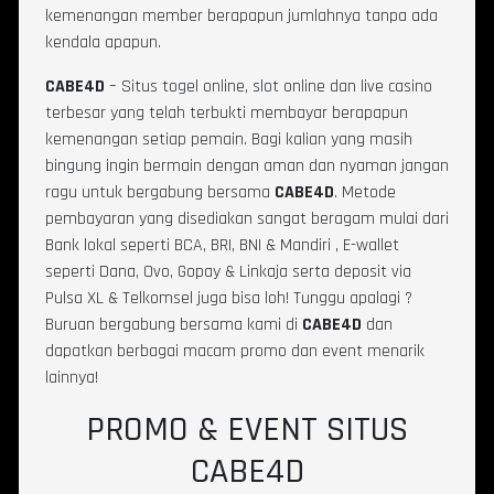
kemenangan member berapapun jumlahnya tanpa ada
kendala apapun.
CABE4D
– Situs togel online, slot online dan live casino
terbesar yang telah terbukti membayar berapapun
kemenangan setiap pemain. Bagi kalian yang masih
bingung ingin bermain dengan aman dan nyaman jangan
ragu untuk bergabung bersama
CABE4D
. Metode
pembayaran yang disediakan sangat beragam mulai dari
Bank lokal seperti BCA, BRI, BNI & Mandiri , E-wallet
seperti Dana, Ovo, Gopay & Linkaja serta deposit via
Pulsa XL & Telkomsel juga bisa loh! Tunggu apalagi ?
Buruan bergabung bersama kami di
CABE4D
dan
dapatkan berbagai macam promo dan event menarik
lainnya!
PROMO & EVENT SITUS
CABE4D