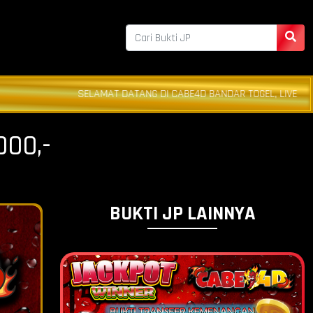
SELAMAT DATANG DI CABE4D BANDAR TOGEL, LIVE CASINO & SLOT TER
00,-
BUKTI JP LAINNYA