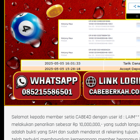
Selamat kepada member setia CABE4D dengan user id : LAIM**
melakukan penarikan sebesar Rp 10,000,000,- yang sudah lang
adalah bukti yang SAH dan sudah mendarat di rekening tujuan.
telah terbukti membayarkan kemenangan member berapapun j