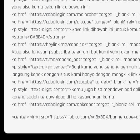
yang bisa kamu tekan link dibawah ini :
<a href=”https://cabailogin.com/maincabe” target=”_blank” rel
<a href=”https://cabailogin.com/altcabe” target=”_blank” rel=”
<p style=”text-align: center;”>Save link dibawah ini untuk kemu
<strong>CABE4D</strong>
<a href=”https://heylink.me/cabe.4d/” target=”_blank” rel=”noo
Atau bisa langsung subscribe telegram bot kami yang akan 
<a href=”https://t.me/cabe4d_bot” target=”_blank” rel=”noope
<p style=”text-align: center;”>Bagi kamu yang senang bermain 
langsung konek dengan situs kami hanya dengan mengklik link RT
<a href=”https://cabailogin.com/rtpcabe” target=”_blank” rel=”
<p style=”text-align: center;”>Kamu juga bisa mendownload apl
karena sudah terdownload di hp kesayangan kamu
<a href=”https://cabailogin.com/apkcabe” target=”_blank” rel=
<center><img src=”https://i.ibb.co.com/ygBx8DX/bannercabe4d.gi