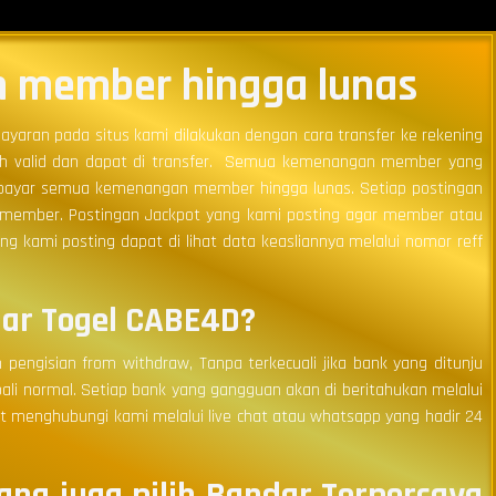
n member hingga lunas
ran pada situs kami dilakukan dengan cara transfer ke rekening
telah valid dan dapat di transfer. Semua kemenangan member yang
mbayar semua kemenangan member hingga lunas. Setiap postingan
n member. Postingan Jackpot yang kami posting agar member atau
g kami posting dapat di lihat data keasliannya melalui nomor reff
dar Togel CABE4D?
engisian from withdraw, Tanpa terkecuali jika bank yang ditunju
i normal. Setiap bank yang gangguan akan di beritahukan melalui
 menghubungi kami melalui live chat atau whatsapp yang hadir 24
ng juga pilih Bandar Terpercaya