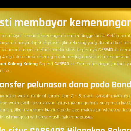
asti membayar kemenanga
ng membayar semua kemenangan member hingga lunas. Setiap pembaya
embayaran hanya dapat di proses jika rekening yang di daftarkan 
emua pemain dapat melihat bandar situs terpercaya CABE4D ini me
g 4 digit dan nama rekening untuk menjaga privasi dan kerahasiaa
kan Kaleng Kaleng
Seperti CABE4D ini, Semua postingan jackpot yan
nsfer.
transfer pelunasan dana pada Ban
makan waktu minimal kurang dari 3 – 5 menit setelah melakukan p
an waktu lebih lama karena harus menunggu bank yang tunju kembal
uning. Jika mengalami kendala pada saat melakukan withdraw dapat
rimasi mengapa withdraw masih belum terproses.
a situs CABE4D? Hilangkan Sekara