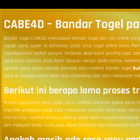
CABE4D – Bandar Togel p
Bandar togel CABE4D merupakan bandar togel dan slot online ya
tujuan yang sudah di daftarkan pada situs togel online kami, P
mendapatkan hadiah jackpot terbesar akan kami posting agar s
yang kami posting akan kami lakukan sensor pada nomor rekenin
pemain yang belum pernah bermain bisa melihat bandar togel
Bu
yang di tunjukan pada bank atau mbanking saat kita melakukan tra
Berikut ini berapa lama proses 
Proses pelunasan dana pada situs CABE4D minimal paling lama me
memiliki gangguan pada saat melakukan transfer kami akan memak
memo atau melihat lampu indikator pada bank menyala berwarna k
jam melayani anda, Anda juga dapat bertanya dan melakukan konf
Apakah masih ada rasa ragu pad