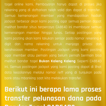
togel online kami, Pembayaran hanya dapat di proses jika
rekening yang di daftarkan telah valid dan dapat di transfer.
Semua kemenangan member yang mendapatkan hadiah
jackpot terbesar akan kami posting agar semua pemain dapat
melihat bandar situs terpercaya CABE4D ini membayar semua
kemenangan member hingga lunas. Setiap postingan yang
kami posting akan kami lakukan sensor pada nomor rekening 4
digit dan nama rekening untuk menjaga privasi dan
kerahasiaan member. Postingan Jackpot yang kami posting
agar member atau pemain yang belum pernah bermain bisa
melihat bandar togel
Bukan Kaleng Kaleng
Seperti CABE4D
ini, Semua postingan jackpot yang kami posting dapat di lihat
data keasliannya melalui nomor reff yang di tunjukan pada
bank atau mbanking saat kita melakukan transfer.
Berikut ini berapa lama proses
transfer pelunasan dana pada