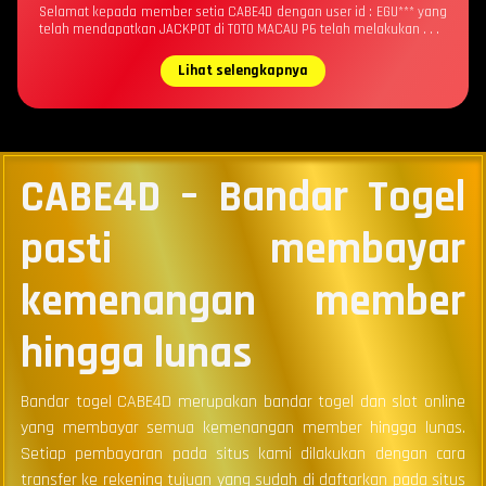
Selamat kepada member setia CABE4D dengan user id : EGU*** yang
telah mendapatkan JACKPOT di TOTO MACAU P6 telah melakukan . . .
Lihat selengkapnya
CABE4D – Bandar Togel
pasti membayar
kemenangan member
hingga lunas
Bandar togel CABE4D merupakan bandar togel dan slot online
yang membayar semua kemenangan member hingga lunas.
Setiap pembayaran pada situs kami dilakukan dengan cara
transfer ke rekening tujuan yang sudah di daftarkan pada situs