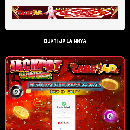
BUKTI JP LAINNYA