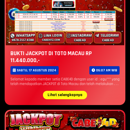
BUKTI JACKPOT DI TOTO MACAU RP
11.440.000,-
SABTU, 17 AGUSTUS 2024
06:07 AM WIB
Selamat kepada member setia CABE4D dengan user id : egu*** yang
telah mendapatkan JACKPOT di Toto Macau dan telah melakukan . . .
Lihat selengkapnya