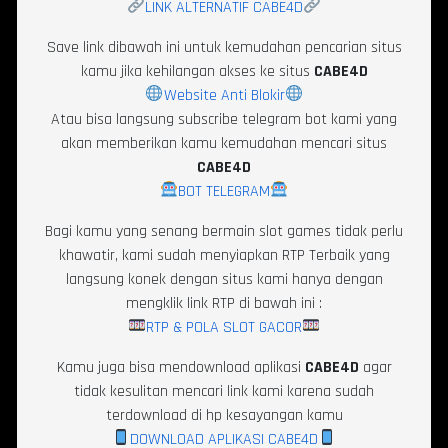
LINK ALTERNATIF CABE4D
Save link dibawah ini untuk kemudahan pencarian situs
kamu jika kehilangan akses ke situs
CABE4D
Website Anti Blokir
Atau bisa langsung subscribe telegram bot kami yang
akan memberikan kamu kemudahan mencari situs
CABE4D
BOT TELEGRAM
Bagi kamu yang senang bermain slot games tidak perlu
khawatir, kami sudah menyiapkan RTP Terbaik yang
langsung konek dengan situs kami hanya dengan
mengklik link RTP di bawah ini :
RTP & POLA SLOT GACOR
Kamu juga bisa mendownload aplikasi
CABE4D
agar
tidak kesulitan mencari link kami karena sudah
terdownload di hp kesayangan kamu
DOWNLOAD APLIKASI CABE4D