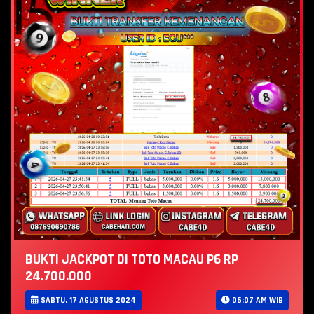
BUKTI JACKPOT DI TOTO MACAU P6 RP
24.700.000
SABTU, 17 AGUSTUS 2024
06:07 AM WIB