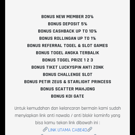
BONUS NEW MEMBER 20%
BONUS DEPOSIT 5%
BONUS CASHBACK UP TO 10%
BONUS ROLLINGAN UP TO 1%
BONUS REFERRAL TOGEL & SLOT GAMES
BONUS TOGEL ANGKA TERBALIK
BONUS TOGEL PRIZE 1 2 3
BONUS TIKET LUCKYSPIN ANTI ZONK
BONUS CHALLENGE SLOT
BONUS PETIR ZEUS & STARLIGHT PRINCESS
BONUS SCATTER MAHJONG
BONUS KOI GATE
Untuk kemudahan dan kelancaran bermain kami sudah
menyiapkan link anti nawala / anti blokir kominfo yang
bisa kamu tekan link dibawah ini :
LINK UTAMA CABE4D