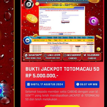
BUKTI JACKPOT TOTOMACAU 5D
RP 5.000.000,-
SABTU, 17 AGUSTUS 2024
06:07 AM WIB
Selamat kepada member setia CABE4D dengan user id :
SEN*** yang telah mendapatkan JACKPOT di TOTOMACAU
5D dan telah melakukan . . .