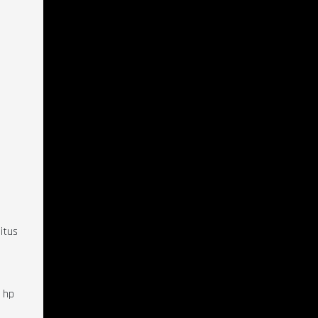
itus
 hp