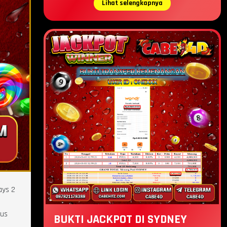
Lihat selengkapnya
ays 2
tus
BUKTI JACKPOT DI SYDNEY