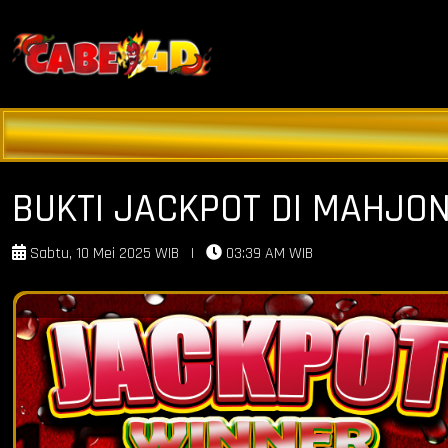
BUKTI JACKPOT DI MAHJON
Sabtu, 10 Mei 2025 WIB
|
03:39 AM WIB