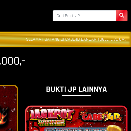
LAMAT DATANG DI CABE4D BANDAR TOGEL, LIVE CASINO & SLOT TERBAI
000,-
BUKTI JP LAINNYA