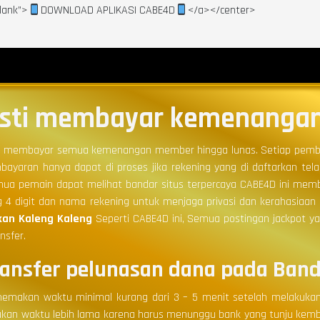
lank”>
DOWNLOAD APLIKASI CABE4D
</a></center>
asti membayar kemenanga
ng membayar semua kemenangan member hingga lunas. Setiap pembaya
embayaran hanya dapat di proses jika rekening yang di daftarkan 
emua pemain dapat melihat bandar situs terpercaya CABE4D ini me
g 4 digit dan nama rekening untuk menjaga privasi dan kerahasiaa
kan Kaleng Kaleng
Seperti CABE4D ini, Semua postingan jackpot yan
nsfer.
transfer pelunasan dana pada Ban
makan waktu minimal kurang dari 3 – 5 menit setelah melakukan p
an waktu lebih lama karena harus menunggu bank yang tunju kembal