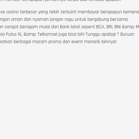
n live casino terbesar yang telah terbukti membayar berapapun kemen
n dengan aman dan nyaman jangan ragu untuk bergabung bersama
angat beragam mulai dari Bank lokal seperti BCA, BRI, BNI &amp; M
 via Pulsa XL &amp; Telkomsel juga bisa loh! Tunggu apalagi ? Buruan
atkan berbagai macam promo dan event menarik lainnya!