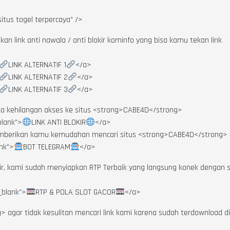
itus togel terpercaya” />
 link anti nawala / anti blokir kominfo yang bisa kamu tekan link
LINK ALTERNATIF 1
</a>
LINK ALTERNATIF 2
</a>
LINK ALTERNATIF 3
</a>
ika kehilangan akses ke situs <strong>CABE4D</strong>
blank”>
LINK ANTI BLOKIR
</a>
memberikan kamu kemudahan mencari situs <strong>CABE4D</strong>
ank”>
BOT TELEGRAM
</a>
ir, kami sudah menyiapkan RTP Terbaik yang langsung konek dengan s
_blank”>
RTP & POLA SLOT GACOR
</a>
agar tidak kesulitan mencari link kami karena sudah terdownload di