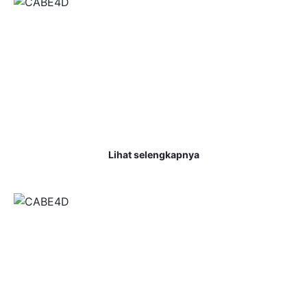
BUKTI JACKPOT DI TOTOMACAU P6
C.BEBAS RP 12.600.000,-
SABTU, 17 AGUSTUS 2024
06:07 AM WIB
Selamat kepada member setia CABE4D dengan user id :
EGU** yang telah mendapatkan JACKPOT di TOTOMACAU P6
C.BEBAS dan telah . . .
Lihat selengkapnya
BUKTI JACKPOT DI MAHJONG WINS 2
PRAGMATIC PLAY RP 21,000,000,-
SABTU, 17 AGUSTUS 2024
06:07 AM WIB
Selamat kepada member setia CABE4D dengan user id :