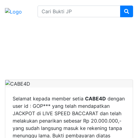
SE
BUKTI JACKPOT DI LIVE SPEED BACCARAT
RP 20.000.000,-
Sabtu, 28 Februari 2026 WIB
|
08:29 AM WIB
Selamat kepada member setia
CABE4D
dengan
user id : GOP*** yang telah mendapatkan
JACKPOT di LIVE SPEED BACCARAT dan telah
melakukan penarikan sebesar Rp 20.000.000,-
yang sudah langsung masuk ke rekening tanpa
menunggu lama. Bukti pembayaran diatas