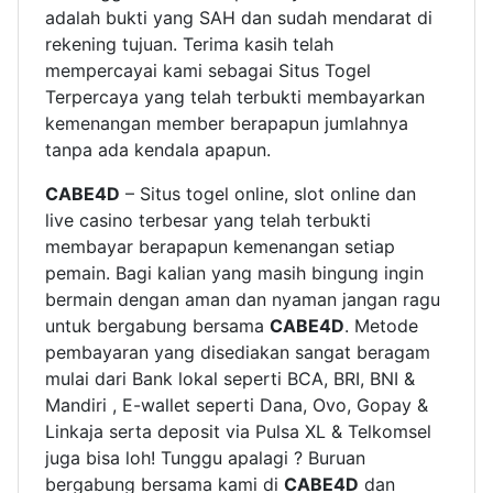
adalah bukti yang SAH dan sudah mendarat di
rekening tujuan. Terima kasih telah
mempercayai kami sebagai Situs Togel
Terpercaya yang telah terbukti membayarkan
kemenangan member berapapun jumlahnya
tanpa ada kendala apapun.
CABE4D
– Situs togel online, slot online dan
live casino terbesar yang telah terbukti
membayar berapapun kemenangan setiap
pemain. Bagi kalian yang masih bingung ingin
bermain dengan aman dan nyaman jangan ragu
untuk bergabung bersama
CABE4D
. Metode
pembayaran yang disediakan sangat beragam
mulai dari Bank lokal seperti BCA, BRI, BNI &
Mandiri , E-wallet seperti Dana, Ovo, Gopay &
Linkaja serta deposit via Pulsa XL & Telkomsel
juga bisa loh! Tunggu apalagi ? Buruan
bergabung bersama kami di
CABE4D
dan