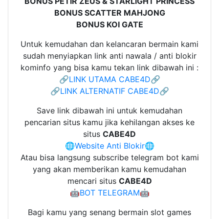
BONUS PETIR ZEUS & STARLIGHT PRINCESS
BONUS SCATTER MAHJONG
BONUS KOI GATE
Untuk kemudahan dan kelancaran bermain kami
sudah menyiapkan link anti nawala / anti blokir
kominfo yang bisa kamu tekan link dibawah ini :
🔗LINK UTAMA CABE4D🔗
🔗LINK ALTERNATIF CABE4D🔗
Save link dibawah ini untuk kemudahan
pencarian situs kamu jika kehilangan akses ke
situs
CABE4D
🌐Website Anti Blokir🌐
Atau bisa langsung subscribe telegram bot kami
yang akan memberikan kamu kemudahan
mencari situs
CABE4D
🤖BOT TELEGRAM🤖
Bagi kamu yang senang bermain slot games