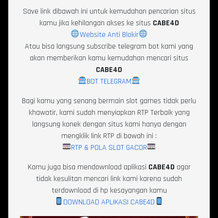
Save link dibawah ini untuk kemudahan pencarian situs
kamu jika kehilangan akses ke situs
CABE4D
Website Anti Blokir
Atau bisa langsung subscribe telegram bot kami yang
akan memberikan kamu kemudahan mencari situs
CABE4D
BOT TELEGRAM
Bagi kamu yang senang bermain slot games tidak perlu
khawatir, kami sudah menyiapkan RTP Terbaik yang
langsung konek dengan situs kami hanya dengan
mengklik link RTP di bawah ini :
RTP & POLA SLOT GACOR
Kamu juga bisa mendownload aplikasi
CABE4D
agar
tidak kesulitan mencari link kami karena sudah
terdownload di hp kesayangan kamu
DOWNLOAD APLIKASI CABE4D