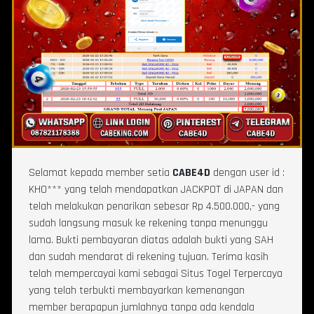
Selamat kepada member setia
CABE4D
dengan user id :
KHO*** yang telah mendapatkan JACKPOT di JAPAN dan
telah melakukan penarikan sebesar Rp 4.500.000,- yang
sudah langsung masuk ke rekening tanpa menunggu
lama. Bukti pembayaran diatas adalah bukti yang SAH
dan sudah mendarat di rekening tujuan. Terima kasih
telah mempercayai kami sebagai Situs Togel Terpercaya
yang telah terbukti membayarkan kemenangan
member berapapun jumlahnya tanpa ada kendala