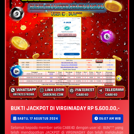
BUKTI JACKPOT DI VIRGINIADAY RP 5.600.00,-
SABTU, 17 AGUSTUS 2024
06:07 AM WIB
Selamat kepada member setia CABE4D dengan user id : BUN*** yang
telah mendapatkan JACKPOT di VIRGINIADAY dan telah melakukan