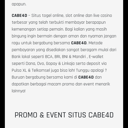
apapun.
CABE4D
– Situs togel online, slot online dan live casino
terbesar yang telah terbukti membayar berapapun
kemenangan setiap pemain. Bagi kalian yang masih
bingung ingin bermain dengan aman dan nyaman jangan
ragu untuk bergabung bersama
CABE4D
. Metode
pembayaran yang disediakan sangat beragam mulai dari
Bank lokal seperti BCA, BRI, BNI & Mandiri , E-wallet
seperti Dana, Ovo, Gopay & Linkaja serta deposit via
Pulsa XL & Telkomsel juga bisa loh! Tunggu apalagi ?
Buruan bergabung bersama kami di
CABE4D
dan
dapatkan berbagai macam promo dan event menarik
lainnya!
PROMO & EVENT SITUS CABE4D