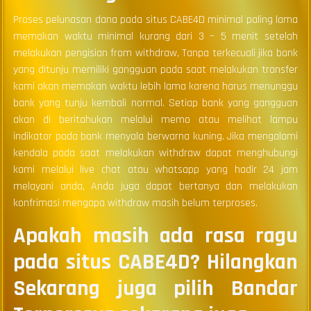
Proses pelunasan dana pada situs CABE4D minimal paling lama
memakan waktu minimal kurang dari 3 – 5 menit setelah
melakukan pengisian from withdraw, Tanpa terkecuali jika bank
yang ditunju memiliki gangguan pada saat melakukan transfer
kami akan memakan waktu lebih lama karena harus menunggu
bank yang tunju kembali normal. Setiap bank yang gangguan
akan di beritahukan melalui memo atau melihat lampu
indikator pada bank menyala berwarna kuning. Jika mengalami
kendala pada saat melakukan withdraw dapat menghubungi
kami melalui live chat atau whatsapp yang hadir 24 jam
melayani anda, Anda juga dapat bertanya dan melakukan
konfrimasi mengapa withdraw masih belum terproses.
Apakah masih ada rasa ragu
pada situs CABE4D? Hilangkan
Sekarang juga pilih Bandar