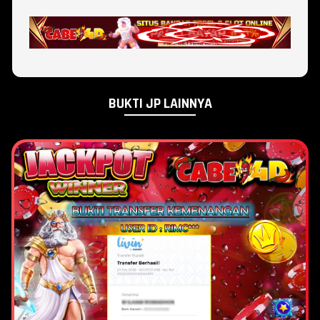
BUKTI JP LAINNYA