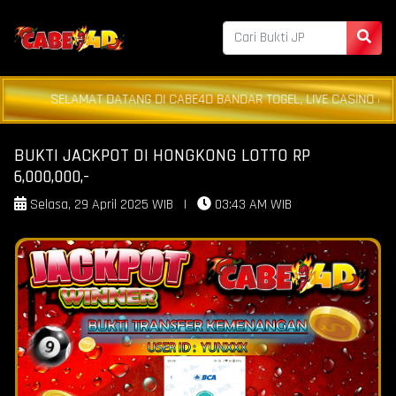
LAMAT DATANG DI CABE4D BANDAR TOGEL, LIVE CASINO & SLOT TERBAI
BUKTI JACKPOT DI HONGKONG LOTTO RP
6,000,000,-
Selasa, 29 April 2025 WIB
|
03:43 AM WIB