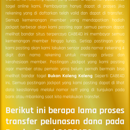
togel online kami, Pembayaran hanya dapat di proses jika
rekening yang di daftarkan telah valid dan dapat di transfer.
Semua kemenangan member yang mendapatkan hadiah
jackpot terbesar akan kami posting agar semua pemain dapat
melihat bandar situs terpercaya CABE4D ini membayar semua
kemenangan member hingga lunas. Setiap postingan yang
kami posting akan kami lakukan sensor pada nomor rekening 4
digit dan nama rekening untuk menjaga privasi dan
kerahasiaan member. Postingan Jackpot yang kami posting
agar member atau pemain yang belum pernah bermain bisa
melihat bandar togel
Bukan Kaleng Kaleng
Seperti CABE4D
ini, Semua postingan jackpot yang kami posting dapat di lihat
data keasliannya melalui nomor reff yang di tunjukan pada
bank atau mbanking saat kita melakukan transfer.
Berikut ini berapa lama proses
transfer pelunasan dana pada