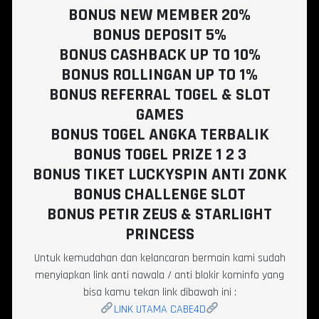
BONUS NEW MEMBER 20%
BONUS DEPOSIT 5%
BONUS CASHBACK UP TO 10%
BONUS ROLLINGAN UP TO 1%
BONUS REFERRAL TOGEL & SLOT
GAMES
BONUS TOGEL ANGKA TERBALIK
BONUS TOGEL PRIZE 1 2 3
BONUS TIKET LUCKYSPIN ANTI ZONK
BONUS CHALLENGE SLOT
BONUS PETIR ZEUS & STARLIGHT
PRINCESS
Untuk kemudahan dan kelancaran bermain kami sudah
menyiapkan link anti nawala / anti blokir kominfo yang
bisa kamu tekan link dibawah ini :
LINK UTAMA CABE4D