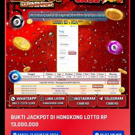
BUKTI JACKPOT DI HONGKONG LOTTO RP
13,000,000
SABTU, 17 AGUSTUS 2024
06:07 AM WIB