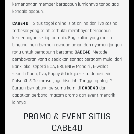
kemenangan member berapapun jumlahnya tanpa ada
kendala apapun.
CABE4D
– Situs togel online, slot online dan live casino
terbesar yang telah terbukti membayar berapapun
kemenangan setiap pemain. Bagi kalian yang masih
bingung ingin bermain dengan aman dan nyaman jangan
ragu untuk bergabung bersama
CABE4D
. Metode
pembayaran yang disediakan sangat beragam mulai dari
Bank lokal seperti BCA, BRI, BNI & Mandiri , E-wallet
seperti Dana, Ovo, Gopay & Linkaja serta deposit via
Pulsa XL & Telkomsel juga bisa loh! Tunggu apalagi ?
Buruan bergabung bersama kami di
CABE4D
dan
dapatkan berbagai macam promo dan event menarik
lainnya!
PROMO & EVENT SITUS
CABE4D