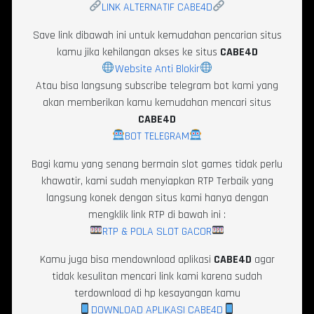
LINK ALTERNATIF CABE4D
Save link dibawah ini untuk kemudahan pencarian situs
kamu jika kehilangan akses ke situs
CABE4D
Website Anti Blokir
Atau bisa langsung subscribe telegram bot kami yang
akan memberikan kamu kemudahan mencari situs
CABE4D
BOT TELEGRAM
Bagi kamu yang senang bermain slot games tidak perlu
khawatir, kami sudah menyiapkan RTP Terbaik yang
langsung konek dengan situs kami hanya dengan
mengklik link RTP di bawah ini :
RTP & POLA SLOT GACOR
Kamu juga bisa mendownload aplikasi
CABE4D
agar
tidak kesulitan mencari link kami karena sudah
terdownload di hp kesayangan kamu
DOWNLOAD APLIKASI CABE4D