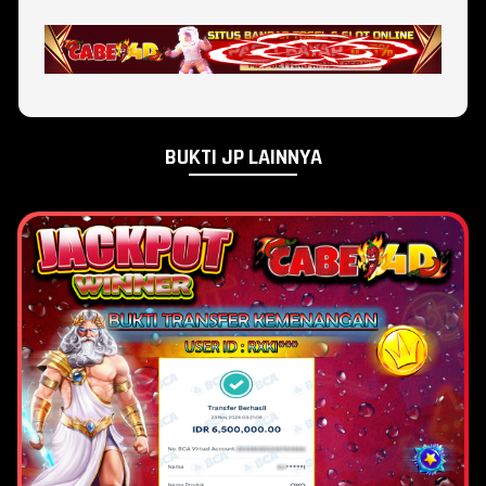
BUKTI JP LAINNYA