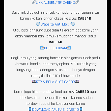
LINK ALTERNATIF CABE4D
Save link dibawah ini untuk kemudahan pencarian situs
kamu jika kehilangan akses ke situs
CABE4D
Website Anti Blokir
Atau bisa langsung subscribe telegram bot kami yang
akan memberikan kamu kemudahan mencari situs
CABE4D
BOT TELEGRAM
Bagi kamu yang senang bermain slot games tidak perlu
khawatir, kami sudah menyiapkan RTP Terbaik yang
langsung konek dengan situs kami hanya dengan
mengklik link RTP di bawah ini :
RTP & POLA SLOT GACOR
Kamu juga bisa mendownload aplikasi
CABE4D
agar
tidak kesulitan mencari link kami karena sudah
terdownload di hp kesayangan kamu
DOWNLOAD APLIKASI CABE4D