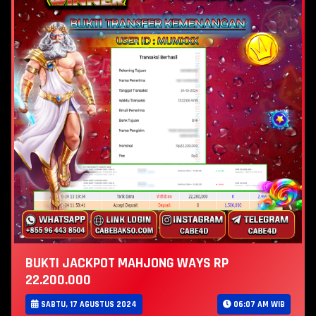
BUKTI JACKPOT MAHJONG WAYS RP
22.200.000
SABTU, 17 AGUSTUS 2024
06:07 AM WIB