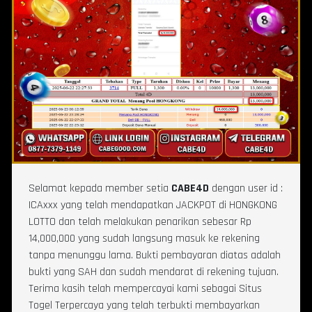
Selamat kepada member setia
CABE4D
dengan user id :
ICAxxx yang telah mendapatkan JACKPOT di HONGKONG
LOTTO dan telah melakukan penarikan sebesar Rp
14,000,000 yang sudah langsung masuk ke rekening
tanpa menunggu lama. Bukti pembayaran diatas adalah
bukti yang SAH dan sudah mendarat di rekening tujuan.
Terima kasih telah mempercayai kami sebagai Situs
Togel Terpercaya yang telah terbukti membayarkan