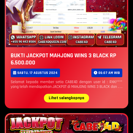
BUKTI JACKPOT MAHJONG WINS 3 BLACK RP
6.500.000
SABTU, 17 AGUSTUS 2024
06:07 AM WIB
Selamat kepada member setia CABE4D dengan user id : RXKI****
yang telah mendapatkan JACKPOT di MAHJONG WINS 3 BLACK dan . . .
Lihat selengkapnya