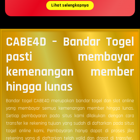
Lihat selengkapnya
CABE4D – Bandar Togel
pasti membayar
kemenangan member
hingga lunas
Bandar togel CABE4D merupakan bandar togel dan slot online
yang membayar semua kemenangan member hingga lunas.
Setiap pembayaran pada situs kami dilakukan dengan cara
transfer ke rekening tujuan yang sudah di daftarkan pada situs
togel online kami, Pembayaran hanya dapat di proses jika
rekening yang di daftarkan telah valid dan dapat di transfer.