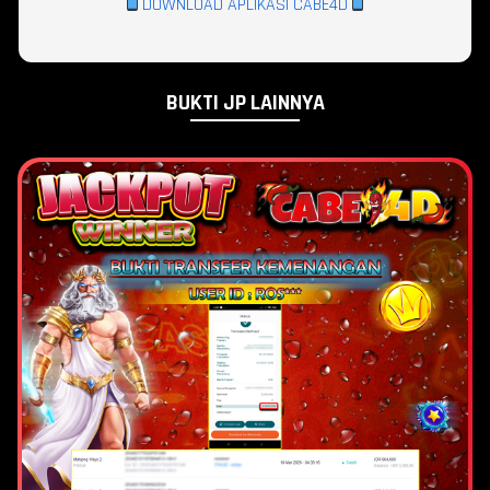
DOWNLOAD APLIKASI CABE4D
BUKTI JP LAINNYA