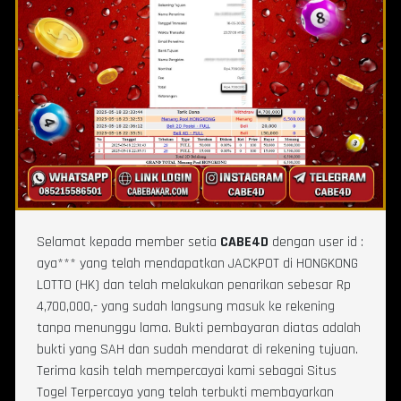
Selamat kepada member setia
CABE4D
dengan user id :
aya*** yang telah mendapatkan JACKPOT di HONGKONG
LOTTO (HK) dan telah melakukan penarikan sebesar Rp
4,700,000,- yang sudah langsung masuk ke rekening
tanpa menunggu lama. Bukti pembayaran diatas adalah
bukti yang SAH dan sudah mendarat di rekening tujuan.
Terima kasih telah mempercayai kami sebagai Situs
Togel Terpercaya yang telah terbukti membayarkan