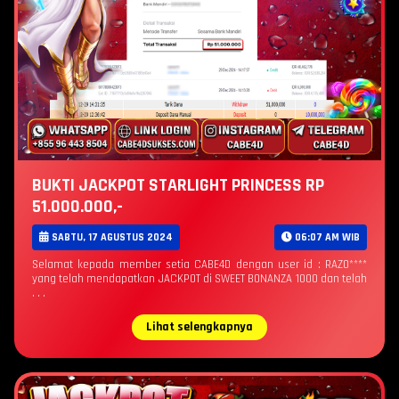
BUKTI JACKPOT STARLIGHT PRINCESS RP
51.000.000,-
SABTU, 17 AGUSTUS 2024
06:07 AM WIB
Selamat kepada member setia CABE4D dengan user id : RAZO****
yang telah mendapatkan JACKPOT di SWEET BONANZA 1000 dan telah
. . .
Lihat selengkapnya