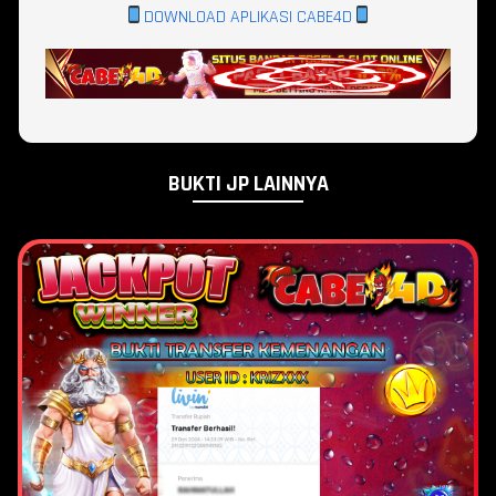
DOWNLOAD APLIKASI CABE4D
BUKTI JP LAINNYA