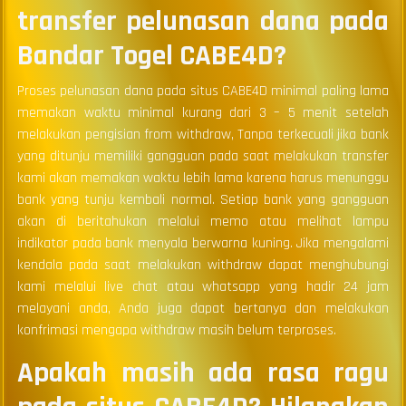
transfer pelunasan dana pada
Bandar Togel CABE4D?
Proses pelunasan dana pada situs CABE4D minimal paling lama
memakan waktu minimal kurang dari 3 – 5 menit setelah
melakukan pengisian from withdraw, Tanpa terkecuali jika bank
yang ditunju memiliki gangguan pada saat melakukan transfer
kami akan memakan waktu lebih lama karena harus menunggu
bank yang tunju kembali normal. Setiap bank yang gangguan
akan di beritahukan melalui memo atau melihat lampu
indikator pada bank menyala berwarna kuning. Jika mengalami
kendala pada saat melakukan withdraw dapat menghubungi
kami melalui live chat atau whatsapp yang hadir 24 jam
melayani anda, Anda juga dapat bertanya dan melakukan
konfrimasi mengapa withdraw masih belum terproses.
Apakah masih ada rasa ragu