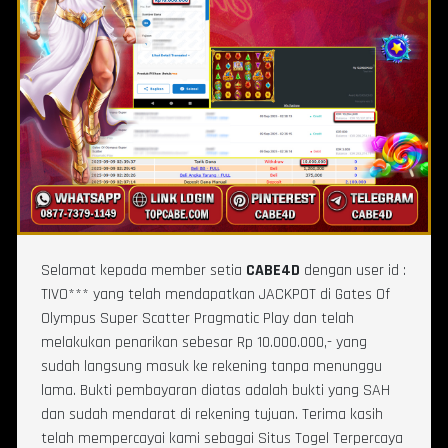
Selamat kepada member setia
CABE4D
dengan user id :
TIVO*** yang telah mendapatkan JACKPOT di Gates Of
Olympus Super Scatter Pragmatic Play dan telah
melakukan penarikan sebesar Rp 10.000.000,- yang
sudah langsung masuk ke rekening tanpa menunggu
lama. Bukti pembayaran diatas adalah bukti yang SAH
dan sudah mendarat di rekening tujuan. Terima kasih
telah mempercayai kami sebagai Situs Togel Terpercaya