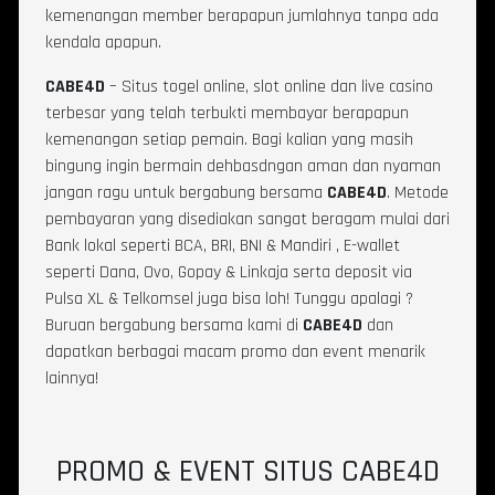
kemenangan member berapapun jumlahnya tanpa ada
kendala apapun.
CABE4D
– Situs togel online, slot online dan live casino
terbesar yang telah terbukti membayar berapapun
kemenangan setiap pemain. Bagi kalian yang masih
bingung ingin bermain dehbasdngan aman dan nyaman
jangan ragu untuk bergabung bersama
CABE4D
. Metode
pembayaran yang disediakan sangat beragam mulai dari
Bank lokal seperti BCA, BRI, BNI & Mandiri , E-wallet
seperti Dana, Ovo, Gopay & Linkaja serta deposit via
Pulsa XL & Telkomsel juga bisa loh! Tunggu apalagi ?
Buruan bergabung bersama kami di
CABE4D
dan
dapatkan berbagai macam promo dan event menarik
lainnya!
PROMO & EVENT SITUS CABE4D