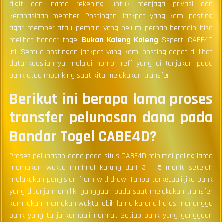
digit dan nama rekening untuk menjaga privasi dan
kerahasiaan member. Postingan Jackpot yang kami posting
agar member atau pemain yang belum pernah bermain bisa
melihat bandar togel
Bukan Kaleng Kaleng
Seperti CABE4D
ini, Semua postingan jackpot yang kami posting dapat di lihat
data keasliannya melalui nomor reff yang di tunjukan pada
bank atau mbanking saat kita melakukan transfer.
Berikut ini berapa lama proses
transfer pelunasan dana pada
Bandar Togel CABE4D?
Proses pelunasan dana pada situs CABE4D minimal paling lama
memakan waktu minimal kurang dari 3 – 5 menit setelah
melakukan pengisian from withdraw, Tanpa terkecuali jika bank
yang ditunju memiliki gangguan pada saat melakukan transfer
kami akan memakan waktu lebih lama karena harus menunggu
bank yang tunju kembali normal. Setiap bank yang gangguan