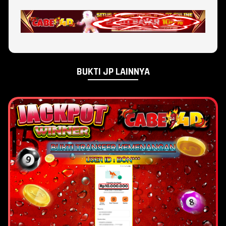
BUKTI JP LAINNYA