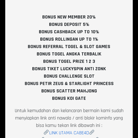
BONUS NEW MEMBER 20%
BONUS DEPOSIT 5%
BONUS CASHBACK UP TO 10%
BONUS ROLLINGAN UP TO 1%
BONUS REFERRAL TOGEL & SLOT GAMES
BONUS TOGEL ANGKA TERBALIK
BONUS TOGEL PRIZE 1 2 3
BONUS TIKET LUCKYSPIN ANTI ZONK
BONUS CHALLENGE SLOT
BONUS PETIR ZEUS & STARLIGHT PRINCESS
BONUS SCATTER MAHJONG
BONUS KOI GATE
Untuk kemudahan dan kelancaran bermain kami sudah
menyiapkan link anti nawala / anti blokir kominfo yang
bisa kamu tekan link dibawah ini :
LINK UTAMA CABE4D