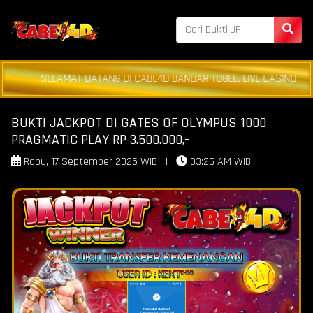
ELAMAT DATANG DI CABE4D BANDAR TOGEL, LIVE CASINO & SLOT TERBA
BUKTI JACKPOT DI GATES OF OLYMPUS 1000
PRAGMATIC PLAY RP 3.500.000,-
Rabu, 17 September 2025 WIB
|
03:26 AM WIB