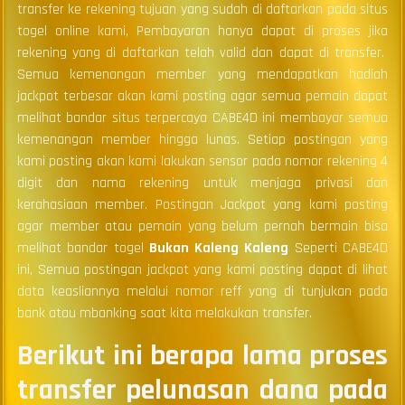
transfer ke rekening tujuan yang sudah di daftarkan pada situs
togel online kami, Pembayaran hanya dapat di proses jika
rekening yang di daftarkan telah valid dan dapat di transfer.
Semua kemenangan member yang mendapatkan hadiah
jackpot terbesar akan kami posting agar semua pemain dapat
melihat bandar situs terpercaya CABE4D ini membayar semua
kemenangan member hingga lunas. Setiap postingan yang
kami posting akan kami lakukan sensor pada nomor rekening 4
digit dan nama rekening untuk menjaga privasi dan
kerahasiaan member. Postingan Jackpot yang kami posting
agar member atau pemain yang belum pernah bermain bisa
melihat bandar togel
Bukan Kaleng Kaleng
Seperti CABE4D
ini, Semua postingan jackpot yang kami posting dapat di lihat
data keasliannya melalui nomor reff yang di tunjukan pada
bank atau mbanking saat kita melakukan transfer.
Berikut ini berapa lama proses
transfer pelunasan dana pada