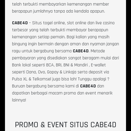
telah terbukti membayarkan kemenangan member
berapapun jumlahnya tanpa ada kendala apapun.
CABE4D
– Situs togel online, slot online dan live casino
terbesar yang telah terbukti membayar berapapun
kemenangan setiap pemain. Bagi kalian yang masih
bingung ingin bermain dengan aman dan nyaman jangan
ragu untuk bergabung bersama
CABE4D
. Metode
pembayaran yang disediakan sangat beragam mulai dari
Bank lokal seperti BCA, BRI, BNI & Mandiri , E-wallet
seperti Dana, Ovo, Gopay & Linkaja serta deposit via
Pulsa XL & Telkomsel juga bisa loh! Tunggu apalagi ?
Buruan bergabung bersama kami di
CABE4D
dan
dapatkan berbagai macam promo dan event menarik
lainnya!
PROMO & EVENT SITUS CABE4D