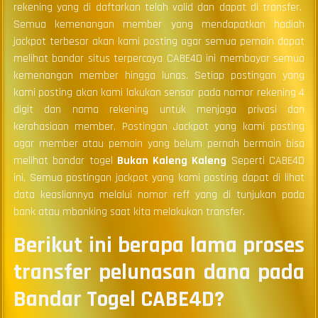
rekening yang di daftarkan telah valid dan dapat di transfer.
Semua kemenangan member yang mendapatkan hadiah
jackpot terbesar akan kami posting agar semua pemain dapat
melihat bandar situs terpercaya CABE4D ini membayar semua
kemenangan member hingga lunas. Setiap postingan yang
kami posting akan kami lakukan sensor pada nomor rekening 4
digit dan nama rekening untuk menjaga privasi dan
kerahasiaan member. Postingan Jackpot yang kami posting
agar member atau pemain yang belum pernah bermain bisa
melihat bandar togel
Bukan Kaleng Kaleng
Seperti CABE4D
ini, Semua postingan jackpot yang kami posting dapat di lihat
data keasliannya melalui nomor reff yang di tunjukan pada
bank atau mbanking saat kita melakukan transfer.
Berikut ini berapa lama proses
transfer pelunasan dana pada
Bandar Togel CABE4D?