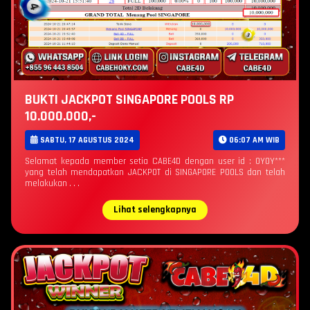
BUKTI JACKPOT SINGAPORE POOLS RP
10.000.000,-
SABTU, 17 AGUSTUS 2024
06:07 AM WIB
Selamat kepada member setia CABE4D dengan user id : OYOY***
yang telah mendapatkan JACKPOT di SINGAPORE POOLS dan telah
melakukan . . .
Lihat selengkapnya