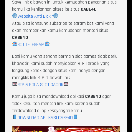
Save link dibawah ini untuk kemudahan pencarian situs
kamu jika kehilangan akses ke situs
CABE4D
Website Anti Blokir
Atau bisa langsung subscribe telegram bot kami yang
akan memberikan kamu kemudahan mencari situs
CABE4D
BOT TELEGRAM
Bagi kamu yang senang bermain slot games tidak perlu
khawatir, kami sudah menyiapkan RTP Terbaik yang
langsung konek dengan situs kami hanya dengan
mengklik link RTP di bawah ini :
RTP & POLA SLOT GACOR
Kamu juga bisa mendownload aplikasi
CABE4D
agar
tidak kesulitan mencari link kami karena sudah
terdownload di hp kesayangan kamu
DOWNLOAD APLIKASI CABE4D