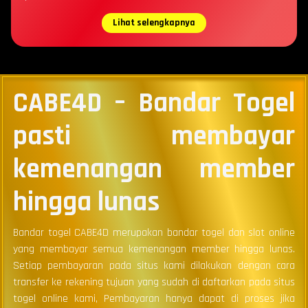
Lihat selengkapnya
CABE4D – Bandar Togel
pasti membayar
kemenangan member
hingga lunas
Bandar togel CABE4D merupakan bandar togel dan slot online
yang membayar semua kemenangan member hingga lunas.
Setiap pembayaran pada situs kami dilakukan dengan cara
transfer ke rekening tujuan yang sudah di daftarkan pada situs
togel online kami, Pembayaran hanya dapat di proses jika