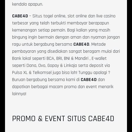
kendala apapun.
CABE4D
– Situs togel online, slot online dan live casino
terbesar yang telah terbukti membayar berapapun
kemenangan setiap pemain. Bagi kalian yang masih
bingung ingin bermain dengan aman dan nyaman jangan
ragu untuk bergabung bersama
CABE4D
. Metode
pembayaran yang disediakan sangat beragam mulai dari
Bank lokal seperti BCA, BRI, BNI & Mandiri , E-wallet
seperti Dana, Ovo, Gopay & Linkaja serta deposit via
Pulsa XL & Telkomsel juga bisa loh! Tunggu apalagi ?
Buruan bergabung bersama kami di
CABE4D
dan
dapatkan berbagai macam promo dan event menarik
lainnya!
PROMO & EVENT SITUS CABE4D