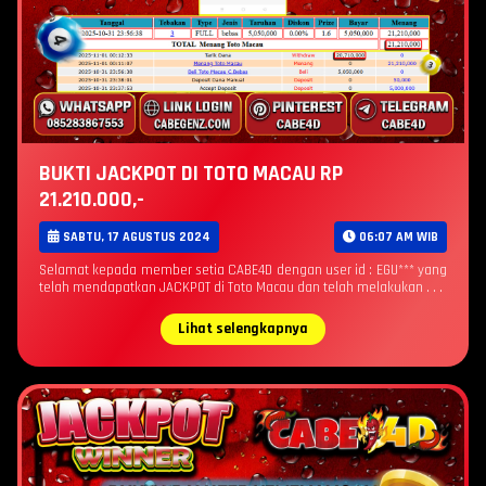
BUKTI JACKPOT DI TOTO MACAU RP
21.210.000,-
SABTU, 17 AGUSTUS 2024
06:07 AM WIB
Selamat kepada member setia CABE4D dengan user id : EGU*** yang
telah mendapatkan JACKPOT di Toto Macau dan telah melakukan . . .
Lihat selengkapnya