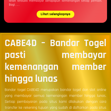
telah terbukti membayar berapapun kemenangan setiap pemain.
Bagi . . .
Lihat selengkapnya
CABE4D – Bandar Togel
pasti membayar
kemenangan member
hingga lunas
Bandar togel CABE4D merupakan bandar togel dan slot online
yang membayar semua kemenangan member hingga lunas.
Setiap pembayaran pada situs kami dilakukan dengan cara
transfer ke rekening tujuan yang sudah di daftarkan pada situs