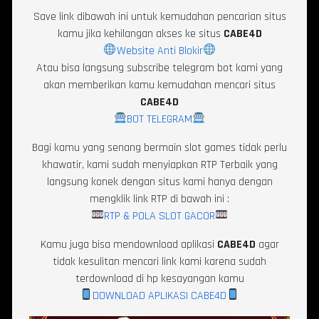
Save link dibawah ini untuk kemudahan pencarian situs
kamu jika kehilangan akses ke situs
CABE4D
Website Anti Blokir
Atau bisa langsung subscribe telegram bot kami yang
akan memberikan kamu kemudahan mencari situs
CABE4D
BOT TELEGRAM
Bagi kamu yang senang bermain slot games tidak perlu
khawatir, kami sudah menyiapkan RTP Terbaik yang
langsung konek dengan situs kami hanya dengan
mengklik link RTP di bawah ini :
RTP & POLA SLOT GACOR
Kamu juga bisa mendownload aplikasi
CABE4D
agar
tidak kesulitan mencari link kami karena sudah
terdownload di hp kesayangan kamu
DOWNLOAD APLIKASI CABE4D