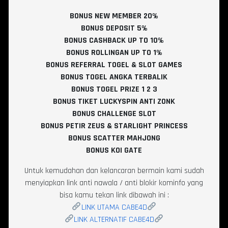
BONUS NEW MEMBER 20%
BONUS DEPOSIT 5%
BONUS CASHBACK UP TO 10%
BONUS ROLLINGAN UP TO 1%
BONUS REFERRAL TOGEL & SLOT GAMES
BONUS TOGEL ANGKA TERBALIK
BONUS TOGEL PRIZE 1 2 3
BONUS TIKET LUCKYSPIN ANTI ZONK
BONUS CHALLENGE SLOT
BONUS PETIR ZEUS & STARLIGHT PRINCESS
BONUS SCATTER MAHJONG
BONUS KOI GATE
Untuk kemudahan dan kelancaran bermain kami sudah
menyiapkan link anti nawala / anti blokir kominfo yang
bisa kamu tekan link dibawah ini :
LINK UTAMA CABE4D
LINK ALTERNATIF CABE4D