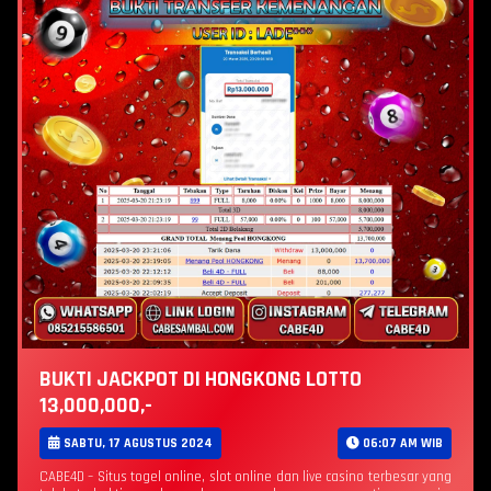
BUKTI JACKPOT DI HONGKONG LOTTO
13,000,000,-
SABTU, 17 AGUSTUS 2024
06:07 AM WIB
CABE4D – Situs togel online, slot online dan live casino terbesar yang