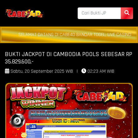
ELAMAT DATANG DI CABE4D BANDAR TOGEL, LIVE CASINO & SLOT TERBA
BUKTI JACKPOT DI CAMBODIA POOLS SEBESAR RP
35.829.600,-
Sabtu, 20 September 2025 WIB
|
02:23 AM WIB