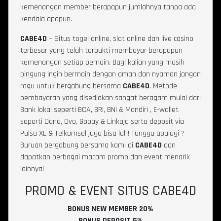
kemenangan member berapapun jumlahnya tanpa ada
kendala apapun.
CABE4D
– Situs togel online, slot online dan live casino
terbesar yang telah terbukti membayar berapapun
kemenangan setiap pemain. Bagi kalian yang masih
bingung ingin bermain dengan aman dan nyaman jangan
ragu untuk bergabung bersama
CABE4D
. Metode
pembayaran yang disediakan sangat beragam mulai dari
Bank lokal seperti BCA, BRI, BNI & Mandiri , E-wallet
seperti Dana, Ovo, Gopay & Linkaja serta deposit via
Pulsa XL & Telkomsel juga bisa loh! Tunggu apalagi ?
Buruan bergabung bersama kami di
CABE4D
dan
dapatkan berbagai macam promo dan event menarik
lainnya!
PROMO & EVENT SITUS CABE4D
BONUS NEW MEMBER 20%
BONUS DEPOSIT 5%