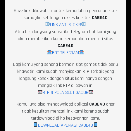
Save link dibawah ini untuk kemudahan pencarian situs
kamu jika kehilangan akses ke situs
CABE4D
LINK ANTI BLOKIR
Atau bisa langsung subscribe telegram bot kami yang
akan memberikan kamu kemudahan mencari situs
CABE4D
BOT TELEGRAM
Bagi kamu yang senang bermain slot games tidak perlu
khawatir, kami sudah menyiapkan RTP Terbaik yang
langsung konek dengan situs kami hanya dengan
mengklik link RTP di bawah ini
RTP & POLA SLOT GACOR
Kamu juga bisa mendownload aplikasi
CABE4D
agar
tidak kesulitan mencari link kami karena sudah
terdownload di hp kesayangan kamu
DOWNLOAD APLIKASI CABE4D