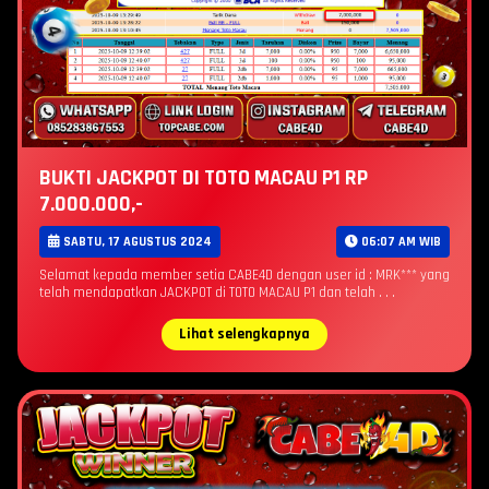
BUKTI JACKPOT DI TOTO MACAU P1 RP
7.000.000,-
SABTU, 17 AGUSTUS 2024
06:07 AM WIB
Selamat kepada member setia CABE4D dengan user id : MRK*** yang
telah mendapatkan JACKPOT di TOTO MACAU P1 dan telah . . .
Lihat selengkapnya