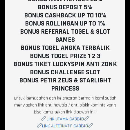
BONUS DEPOSIT 5%
BONUS CASHBACK UP TO 10%
BONUS ROLLINGAN UP TO 1%
BONUS REFERRAL TOGEL & SLOT
GAMES
BONUS TOGEL ANGKA TERBALIK
BONUS TOGEL PRIZE 1 2 3
BONUS TIKET LUCKYSPIN ANTI ZONK
BONUS CHALLENGE SLOT
BONUS PETIR ZEUS & STARLIGHT
PRINCESS
Untuk kemudahan dan kelancaran bermain kami sudah
menyiapkan link anti nawala / anti blokir kominfo yang
bisa kamu tekan link dibawah ini :
LINK UTAMA CABE4D
LINK ALTERNATIF CABE4D