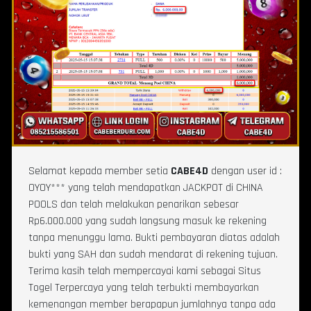
Selamat kepada member setia
CABE4D
dengan user id :
OYOY*** yang telah mendapatkan JACKPOT di CHINA
POOLS dan telah melakukan penarikan sebesar
Rp6.000.000 yang sudah langsung masuk ke rekening
tanpa menunggu lama. Bukti pembayaran diatas adalah
bukti yang SAH dan sudah mendarat di rekening tujuan.
Terima kasih telah mempercayai kami sebagai Situs
Togel Terpercaya yang telah terbukti membayarkan
kemenangan member berapapun jumlahnya tanpa ada