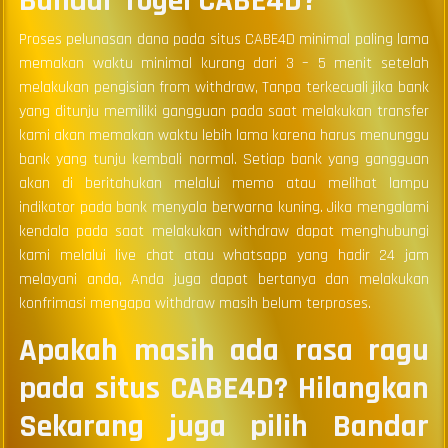
Bandar Togel CABE4D?
Proses pelunasan dana pada situs CABE4D minimal paling lama
memakan waktu minimal kurang dari 3 – 5 menit setelah
melakukan pengisian from withdraw, Tanpa terkecuali jika bank
yang ditunju memiliki gangguan pada saat melakukan transfer
kami akan memakan waktu lebih lama karena harus menunggu
bank yang tunju kembali normal. Setiap bank yang gangguan
akan di beritahukan melalui memo atau melihat lampu
indikator pada bank menyala berwarna kuning. Jika mengalami
kendala pada saat melakukan withdraw dapat menghubungi
kami melalui live chat atau whatsapp yang hadir 24 jam
melayani anda, Anda juga dapat bertanya dan melakukan
konfrimasi mengapa withdraw masih belum terproses.
Apakah masih ada rasa ragu
pada situs CABE4D? Hilangkan
Sekarang juga pilih Bandar