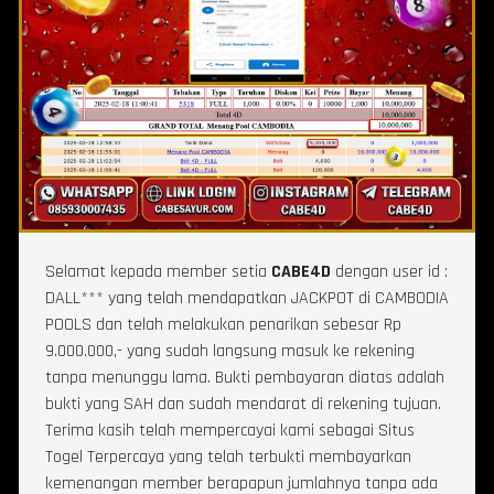
Selamat kepada member setia
CABE4D
dengan user id :
DALL*** yang telah mendapatkan JACKPOT di CAMBODIA
POOLS dan telah melakukan penarikan sebesar Rp
9.000.000,- yang sudah langsung masuk ke rekening
tanpa menunggu lama. Bukti pembayaran diatas adalah
bukti yang SAH dan sudah mendarat di rekening tujuan.
Terima kasih telah mempercayai kami sebagai Situs
Togel Terpercaya yang telah terbukti membayarkan
kemenangan member berapapun jumlahnya tanpa ada