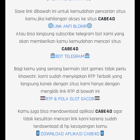
Save link dibawah ini untuk kemudahan pencarian situs
kamu jika kehilangan akses ke situs
CABE4D
LINK ANTI BLOKIR
Atau bisa langsung subscribe telegram bot kami yang
akan memberikan kamu kemudahan mencari situs
CABE4D
BOT TELEGRAM
Bagi kamu yang senang bermain slot games tidak perlu
khawatir, kami sudah menyiapkan RTP Terbaik yang
langsung konek dengan situs kami hanya dengan
mengklik link RTP di bawah ini
RTP & POLA SLOT GACOR
Kamu juga bisa mendownload aplikasi
CABE4D
agar
tidak kesulitan mencari link kami karena sudah
terdownload di hp kesayangan kamu
DOWNLOAD APLIKASI CABE4D