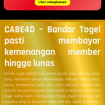
Lihat selengkapnya
CABE4D – Bandar Togel
pasti membayar
kemenangan member
hingga lunas
Bandar togel CABE4D merupakan bandar togel dan slot online
yang membayar semua kemenangan member hingga lunas.
Setiap pembayaran pada situs kami dilakukan dengan cara
transfer ke rekening tujuan yang sudah di daftarkan pada situs
togel online kami, Pembayaran hanya dapat di proses jika
rekening yang di daftarkan telah valid dan dapat di transfer.