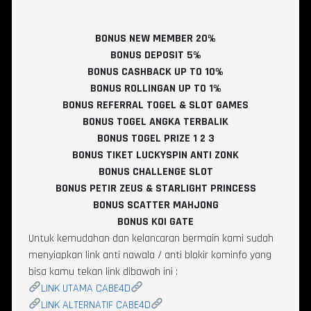
BONUS NEW MEMBER 20%
BONUS DEPOSIT 5%
BONUS CASHBACK UP TO 10%
BONUS ROLLINGAN UP TO 1%
BONUS REFERRAL TOGEL & SLOT GAMES
BONUS TOGEL ANGKA TERBALIK
BONUS TOGEL PRIZE 1 2 3
BONUS TIKET LUCKYSPIN ANTI ZONK
BONUS CHALLENGE SLOT
BONUS PETIR ZEUS & STARLIGHT PRINCESS
BONUS SCATTER MAHJONG
BONUS KOI GATE
Untuk kemudahan dan kelancaran bermain kami sudah
menyiapkan link anti nawala / anti blokir kominfo yang
bisa kamu tekan link dibawah ini :
LINK UTAMA CABE4D
LINK ALTERNATIF CABE4D