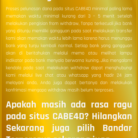
Proses pelunasan dana pada situs CABE4D minimal paling lama
memakan waktu minimal kurang dari 3 – 5 menit setelah
melakukan pengisian from withdraw, Tanpa terkecuali jika bank
yang ditunju memiliki gangguan pada saat melakukan transfer
kami akan memakan waktu lebih lama karena harus menunggu
bank yang tunju kembali normal. Setiap bank yang gangguan
akan di beritahukan melalui memo atau melihat lampu
indikator pada bank menyala berwarna kuning. Jika mengalami
kendala pada saat melakukan withdraw dapat menghubungi
kami melalui live chat atau whatsapp yang hadir 24 jam
melayani anda, Anda juga dapat bertanya dan melakukan
konfrimasi mengapa withdraw masih belum terproses.
Apakah masih ada rasa ragu
pada situs CABE4D? Hilangkan
Sekarang juga pilih Bandar